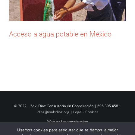
Acceso a agua potable en México
El Ayuntamiento de Berriozar (Navarra) [...]
© 2022 - Iñaki Diaz Consultoría en Cooperación | 696 395 458 |
idiaz@inakidiaz.org
|
Legal - Cookies
Web by Encomunicacion
Usamos cookies para asegurar que te damos la mejor