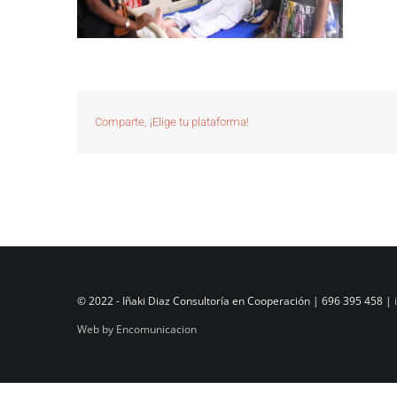
Comparte, ¡Elige tu plataforma!
© 2022 - Iñaki Diaz Consultoría en Cooperación | 696 395 458 |
Web by Encomunicacion