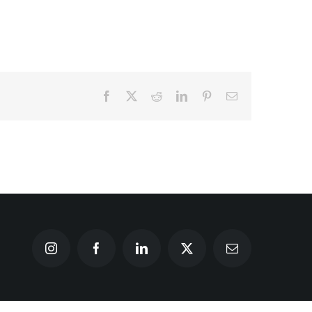
Facebook
X
Reddit
LinkedIn
Pinterest
Correo
electrónico
Instagram
Facebook
LinkedIn
X
Correo
electrónico