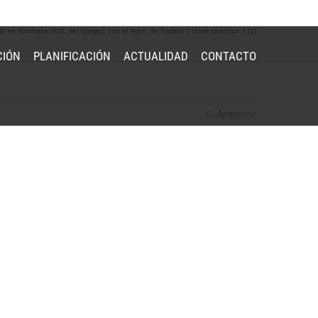
D en Kinshasa (R.D. del Congo), con el Ayto. de Tudela
clase practica 3 (2)
CIÓN
PLANIFICACIÓN
ACTUALIDAD
CONTACTO
Anterior