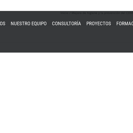
Inicio
Mejora de higiene y la prevención del COVI
MOS
NUESTRO EQUIPO
CONSULTORÍA
PROYECTOS
FORMA