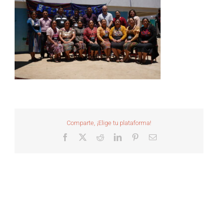
Comparte, ¡Elige tu plataforma!
Facebook
X
Reddit
LinkedIn
Pinterest
Correo
electrónico