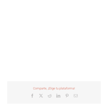
Comparte, ¡Elige tu plataforma!
Facebook
X
Reddit
LinkedIn
Pinterest
Correo
electrónico