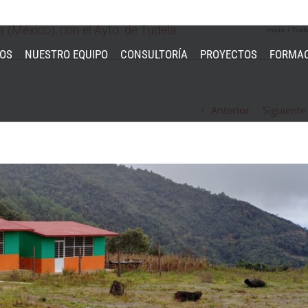
 (México), con el Ayto. de Tudela
Inicio
Trab
MOS
NUESTRO EQUIPO
CONSULTORÍA
PROYECTOS
FORMA
Anterior
Siguiente