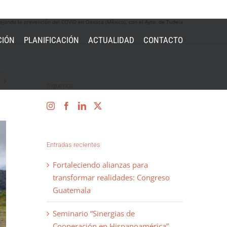
ajando la prevención del COVID en Oaxaca (México), con el Ayto. de Tudela
CIÓN
PLANIFICACIÓN
ACTUALIDAD
CONTACTO
Síguenos
Entradas recientes
Fortaleciendo alianzas para
transformar realidades: Congreso
Guatemala
Seminario “Sinergias de
Cooperación en Hispanoamérica”