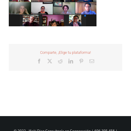
Comparte, ¡Elige tu plataforma!
Facebook
X
Reddit
LinkedIn
Pinterest
Correo
electrónico
© 2022 - Iñaki Diaz Consultoría en Cooperación | 696 395 458 |