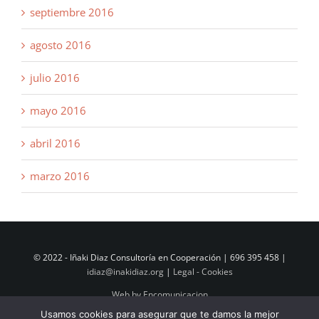
septiembre 2016
agosto 2016
julio 2016
mayo 2016
abril 2016
marzo 2016
© 2022 - Iñaki Diaz Consultoría en Cooperación | 696 395 458 |
idiaz@inakidiaz.org
|
Legal - Cookies
Web by Encomunicacion
Usamos cookies para asegurar que te damos la mejor