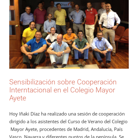
grande
Sensibilización sobre Cooperación
Interntacional en el Colegio Mayor
Ayete
Hoy Iñaki Díaz ha realizado una sesión de cooperación
dirigido a los asistentes del Curso de Verano del Colegio
Mayor Ayete, procedentes de Madrid, Andalucía, País
Vasco, Navarra y diferentes puntos de la península. Se