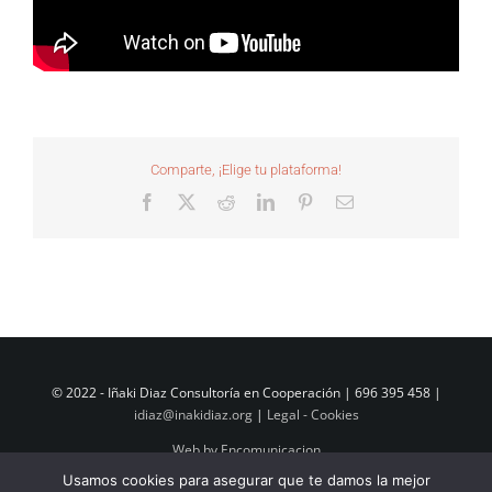
Comparte, ¡Elige tu plataforma!
Facebook
X
Reddit
LinkedIn
Pinterest
Correo
electrónico
© 2022 - Iñaki Diaz Consultoría en Cooperación | 696 395 458 |
idiaz@inakidiaz.org
|
Legal - Cookies
Web by Encomunicacion
Usamos cookies para asegurar que te damos la mejor