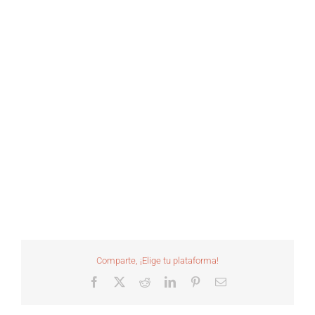
Comparte, ¡Elige tu plataforma!
Facebook
X
Reddit
LinkedIn
Pinterest
Correo
electrónico