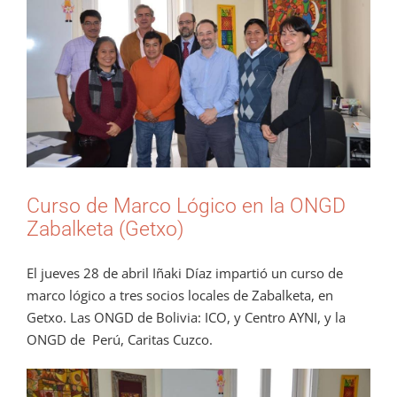
grande
Curso de Marco Lógico en la ONGD
Zabalketa (Getxo)
El jueves 28 de abril Iñaki Díaz impartió un curso de
marco lógico a tres socios locales de Zabalketa, en
Getxo. Las ONGD de Bolivia: ICO, y Centro AYNI, y la
ONGD de Perú, Caritas Cuzco.