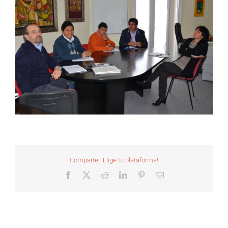
Comparte, ¡Elige tu plataforma!
Facebook
X
Reddit
LinkedIn
Pinterest
Correo
electrónico