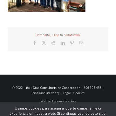
Comparte, ¡Elige tu plataforma!
Facebook
X
Reddit
LinkedIn
Pinterest
Correo
electrónico
© 2022 - Iñaki Diaz Consultoría en Cooperación | 696 395 458 |
idiaz@inakidiaz.org
|
Legal - Cookies
Web by Encomunicacion
Usamos cookies para asegurar que te damos la mejor
experiencia en nuestra web. Si continúas usando este sitio,