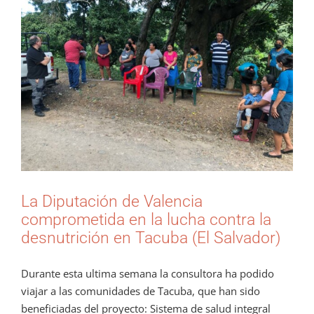
más
grande
La Diputación de Valencia
comprometida en la lucha contra la
desnutrición en Tacuba (El Salvador)
Durante esta ultima semana la consultora ha podido
viajar a las comunidades de Tacuba, que han sido
beneficiadas del proyecto: Sistema de salud integral