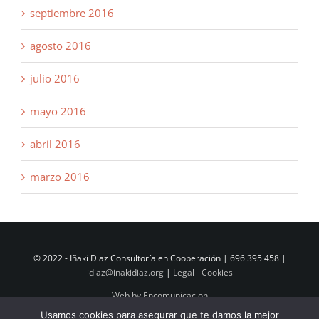
septiembre 2016
agosto 2016
julio 2016
mayo 2016
abril 2016
marzo 2016
© 2022 - Iñaki Diaz Consultoría en Cooperación | 696 395 458 |
idiaz@inakidiaz.org
|
Legal - Cookies
Web by Encomunicacion
Usamos cookies para asegurar que te damos la mejor